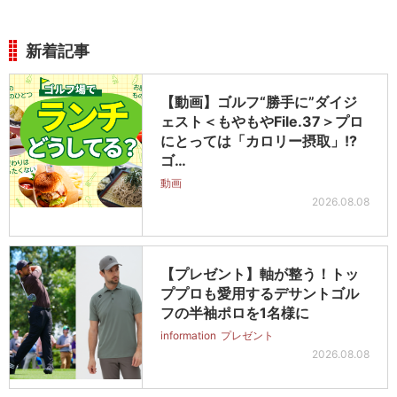
新着記事
【動画】ゴルフ“勝手に”ダイジ
ェスト＜もやもやFile.37＞プロ
にとっては「カロリー摂取」!?
ゴ…
動画
2026.08.08
【プレゼント】軸が整う！トッ
ププロも愛用するデサントゴル
フの半袖ポロを1名様に
information
プレゼント
2026.08.08