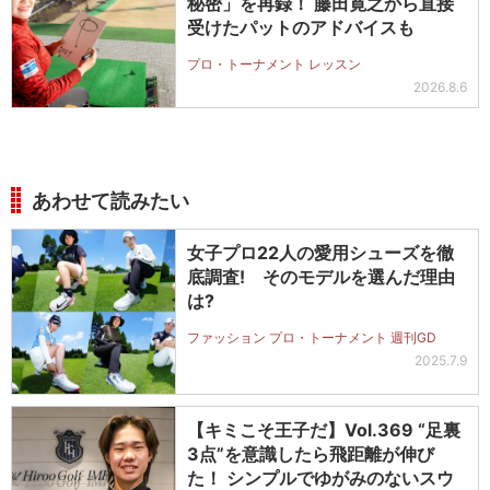
秘密」を再録！ 藤田寛之から直接
受けたパットのアドバイスも
プロ・トーナメント レッスン
2026.8.6
あわせて読みたい
女子プロ22人の愛用シューズを徹
底調査! そのモデルを選んだ理由
は?
ファッション プロ・トーナメント 週刊GD
2025.7.9
【キミこそ王子だ】Vol.369 “足裏
3点”を意識したら飛距離が伸び
た！ シンプルでゆがみのないスウ