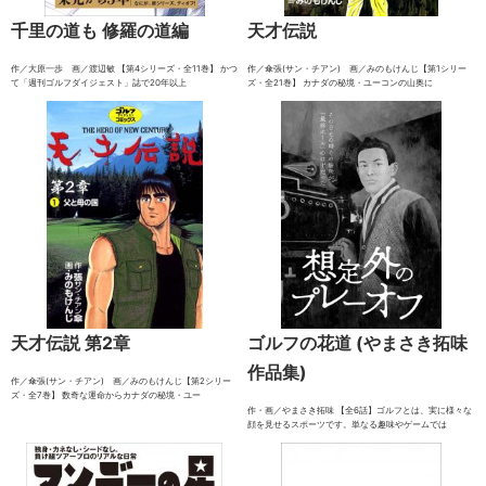
千里の道も 修羅の道編
天才伝説
作／大原一歩 画／渡辺敏 【第4シリーズ・全11巻】 かつ
作／傘張(サン・チアン) 画／みのもけんじ【第1シリー
て「週刊ゴルフダイジェスト」誌で20年以上
ズ・全21巻】 カナダの秘境・ユーコンの山奥に
天才伝説 第2章
ゴルフの花道 (やまさき拓味
作品集)
作／傘張(サン・チアン) 画／みのもけんじ【第2シリー
ズ・全7巻】 数奇な運命からカナダの秘境・ユー
作・画／やまさき拓味 【全6話】ゴルフとは、実に様々な
顔を見せるスポーツです。単なる趣味やゲームでは