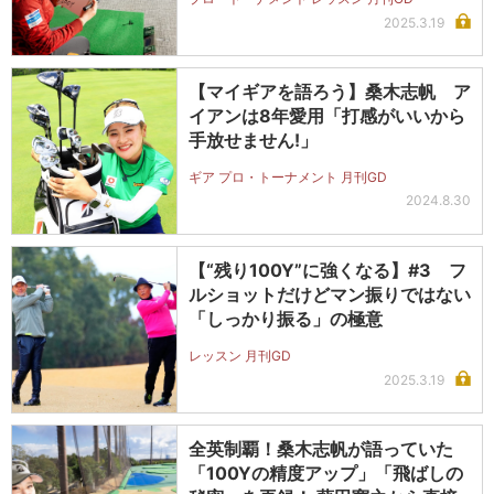
2025.3.19
【マイギアを語ろう】桑木志帆 ア
イアンは8年愛用「打感がいいから
手放せません!」
ギア プロ・トーナメント 月刊GD
2024.8.30
【“残り100Y”に強くなる】#3 フ
ルショットだけどマン振りではない
「しっかり振る」の極意
レッスン 月刊GD
2025.3.19
全英制覇！桑木志帆が語っていた
「100Yの精度アップ」「飛ばしの