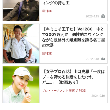
ィングの持ち主
週刊GD
2026.4.15
【キミこそ王子だ】Vol.280 中2
で300Y超え!? 個性的スウィング
ながら規格外の飛距離を誇る名古屋
の大器
週刊GD
2022.8.18
【女子プロ百花】山口史恩「一度は
プロを諦める決断をしたけれ
ど……」【動画あり】
プロ・トーナメント 動画 月刊GD
2024.9.19