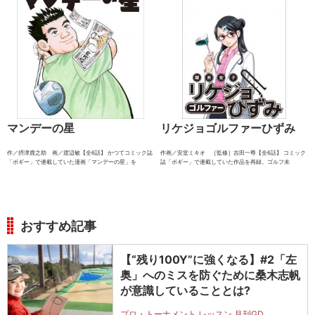
マンデーの星
リケジョゴルファーひずみ
作／摂津鹿之助 画／渡辺敏【全6話】 かつてコミック誌
作画／安堂ミキオ ［監修］吉田一尊【全6話】 コミック
「ボギー」で連載していた漫画「マンデーの星」を
誌「ボギー」で連載していた作品を再録。ゴルフ未
おすすめ記事
【“残り100Y”に強くなる】#2「左
奥」へのミスを防ぐために桑木志帆
が意識していることとは?
プロ・トーナメント レッスン 月刊GD