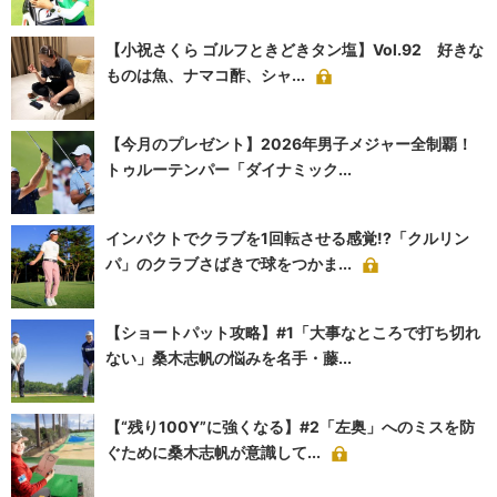
【小祝さくら ゴルフときどきタン塩】Vol.92 好きな
ものは魚、ナマコ酢、シャ...
【今月のプレゼント】2026年男子メジャー全制覇！
トゥルーテンパー「ダイナミック...
インパクトでクラブを1回転させる感覚!?「クルリン
パ」のクラブさばきで球をつかま...
【ショートパット攻略】#1「大事なところで打ち切れ
ない」桑木志帆の悩みを名手・藤...
【“残り100Y”に強くなる】#2「左奥」へのミスを防
ぐために桑木志帆が意識して...