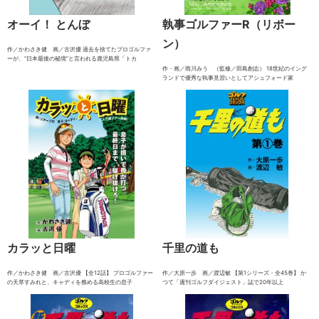
オーイ！ とんぼ
執事ゴルファーR（リボー
ン）
作／かわさき健 画／古沢優 過去を捨てたプロゴルファ
ーが、“日本最後の秘境”と言われる鹿児島県「トカ
作・画／雨川みう （監修／田島創志） 18世紀のイング
ランドで優秀な執事見習いとしてアシュフォード家
カラッと日曜
千里の道も
作／かわさき健 画／古沢優 【全12話】 プロゴルファー
作／大原一歩 画／渡辺敏 【第1シリーズ・全45巻】 か
の天草すみれと、キャディを務める高校生の息子
つて「週刊ゴルフダイジェスト」誌で20年以上