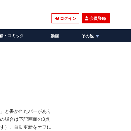
ログイン
会員登録
籍・コミック
動画
その他
」と書かれたバーがあり
の場合は下記画面の3点
す）。自動更新をオフに