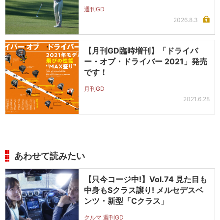
週刊GD
2026.8.3
【月刊GD臨時増刊】「ドライバ
ー・オブ・ドライバー 2021」発売
です！
月刊GD
2021.6.28
あわせて読みたい
【只今コージ中!】Vol.74 見た目も
中身もSクラス譲り! メルセデスベ
ンツ・新型「Cクラス」
クルマ 週刊GD