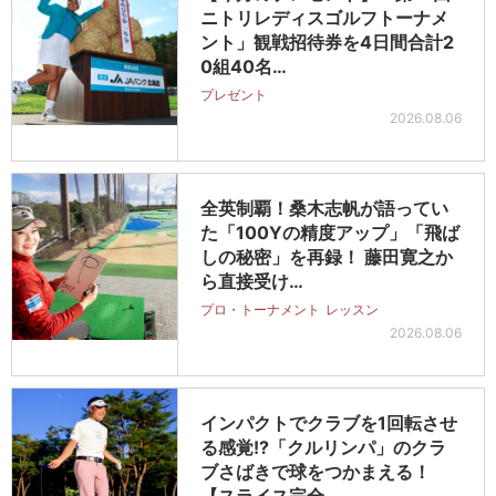
ニトリレディスゴルフトーナメ
ント」観戦招待券を4日間合計2
0組40名…
プレゼント
2026.08.06
全英制覇！桑木志帆が語ってい
た「100Yの精度アップ」「飛ば
しの秘密」を再録！ 藤田寛之か
ら直接受け…
プロ・トーナメント
レッスン
2026.08.06
インパクトでクラブを1回転させ
る感覚!?「クルリンパ」のクラ
ブさばきで球をつかまえる！