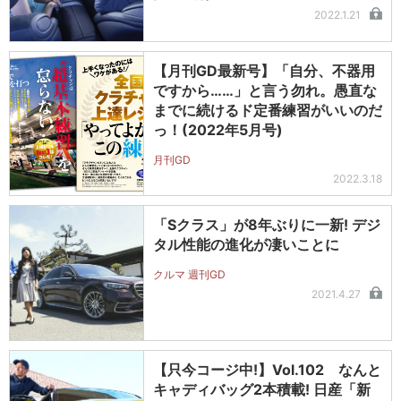
2022.1.21
【月刊GD最新号】「自分、不器用
ですから……」と言う勿れ。愚直な
までに続けるド定番練習がいいのだ
っ！(2022年5月号)
月刊GD
2022.3.18
「Sクラス」が8年ぶりに一新! デジ
タル性能の進化が凄いことに
クルマ 週刊GD
2021.4.27
【只今コージ中!】Vol.102 なんと
キャディバッグ2本積載! 日産「新