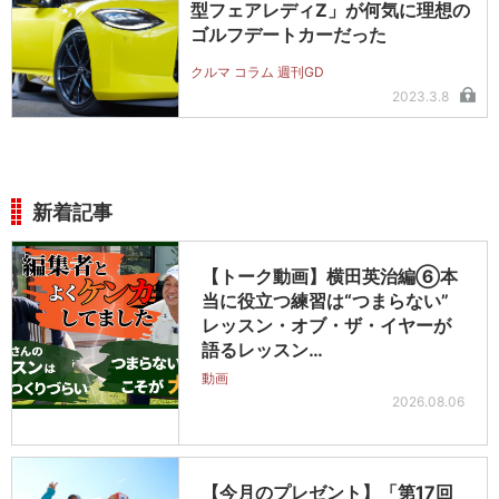
型フェアレディZ」が何気に理想の
ゴルフデートカーだった
クルマ コラム 週刊GD
2023.3.8
新着記事
【トーク動画】横田英治編⑥本
当に役立つ練習は“つまらない”
レッスン・オブ・ザ・イヤーが
語るレッスン…
動画
2026.08.06
【今月のプレゼント】「第17回