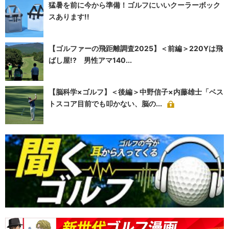
猛暑を前に今から準備！ゴルフにいいクーラーボック
スあります!!
【ゴルファーの飛距離調査2025】＜前編＞220Yは飛
ばし屋!? 男性アマ140...
【脳科学×ゴルフ】＜後編＞中野信子×内藤雄士「ベス
トスコア目前でも叩かない、脳の...