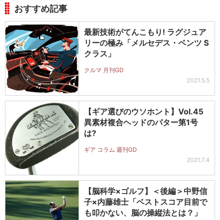
おすすめ記事
最新技術がてんこもり! ラグジュア
リーの極み「メルセデス・ベンツ S
クラス」
クルマ 月刊GD
2021.5.5
【ギア選びのウソホント】Vol.45
異素材複合ヘッドのパター第1号
は?
ギア コラム 週刊GD
2021.7.4
【脳科学×ゴルフ】＜後編＞中野信
子×内藤雄士「ベストスコア目前で
も叩かない、脳の操縦法とは？」