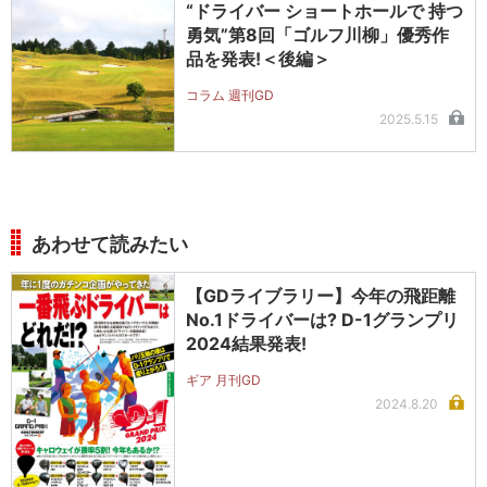
“ドライバー ショートホールで 持つ
勇気”第8回「ゴルフ川柳」優秀作
品を発表!＜後編＞
コラム 週刊GD
2025.5.15
あわせて読みたい
【GDライブラリー】今年の飛距離
No.1ドライバーは? D-1グランプリ
2024結果発表!
ギア 月刊GD
2024.8.20