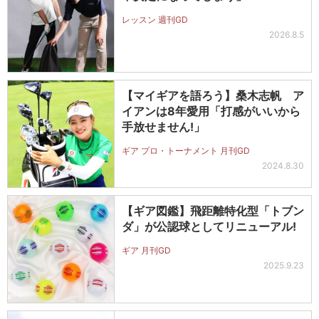
レッスン 週刊GD
2026.8.5
【マイギアを語ろう】桑木志帆 ア
イアンは8年愛用「打感がいいから
手放せません!」
ギア プロ・トーナメント 月刊GD
2024.8.30
【ギア図鑑】飛距離特化型「トブン
ダ」が公認球としてリニューアル!
ギア 月刊GD
2025.9.23