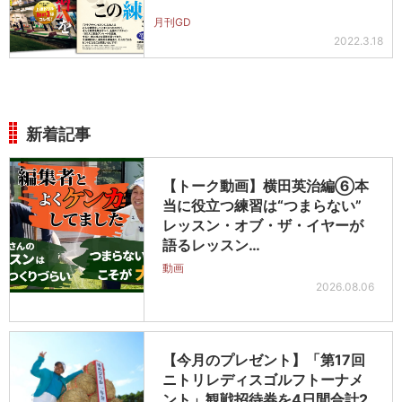
月刊GD
2022.3.18
新着記事
【トーク動画】横田英治編⑥本
当に役立つ練習は“つまらない”
レッスン・オブ・ザ・イヤーが
語るレッスン…
動画
2026.08.06
【今月のプレゼント】「第17回
ニトリレディスゴルフトーナメ
ント」観戦招待券を4日間合計2