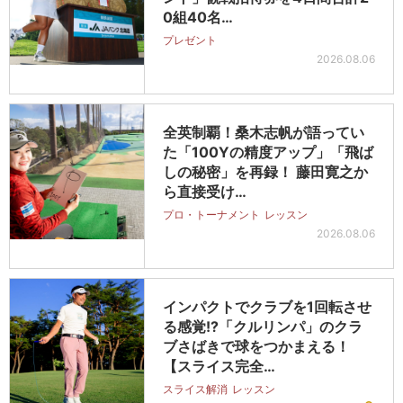
0組40名…
プレゼント
2026.08.06
全英制覇！桑木志帆が語ってい
た「100Yの精度アップ」「飛ば
しの秘密」を再録！ 藤田寛之か
ら直接受け…
プロ・トーナメント
レッスン
2026.08.06
インパクトでクラブを1回転させ
る感覚!?「クルリンパ」のクラ
ブさばきで球をつかまえる！
【スライス完全…
スライス解消
レッスン