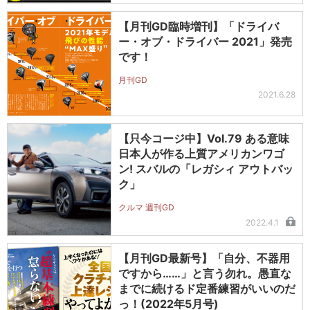
【月刊GD臨時増刊】「ドライバ
ー・オブ・ドライバー 2021」発売
です！
月刊GD
2021.6.28
【只今コージ中】Vol.79 ある意味
日本人が作る上質アメリカンワゴ
ン! スバルの「レガシィ アウトバッ
ク」
クルマ 週刊GD
2022.4.1
【月刊GD最新号】「自分、不器用
ですから……」と言う勿れ。愚直な
までに続けるド定番練習がいいのだ
っ！(2022年5月号)