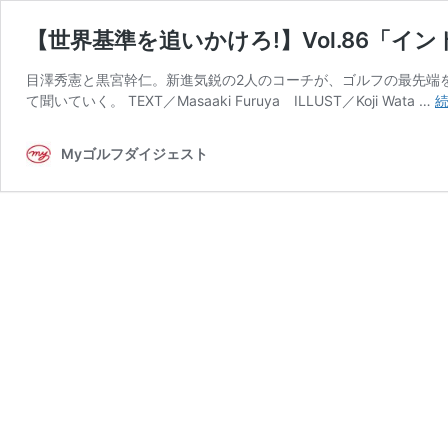
【世界基準を追いかけろ!】Vol.86「
目澤秀憲と黒宮幹仁。新進気鋭の2人のコーチが、ゴルフの最先端
て聞いていく。 TEXT／Masaaki Furuya ILLUST／Koji Wata …
Myゴルフダイジェスト