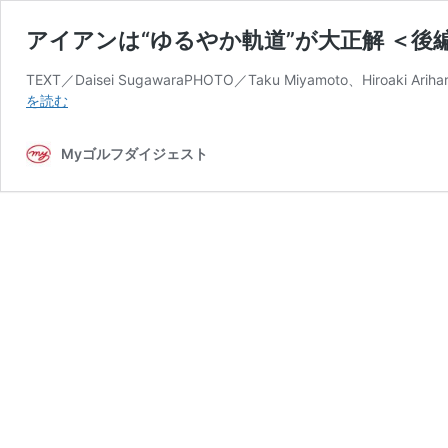
アイアンは“ゆるやか軌道”が大正解 ＜後
TEXT／Daisei SugawaraPHOTO／Taku Miyamoto、Hiroaki Arih
ア
を読む
イ
ア
Myゴルフダイジェスト
ン
は“ゆ
る
や
か
軌
道”が
大
正
解
＜
後
編
＞