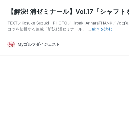
【解決! 浦ゼミナール】Vol.17「シャ
TEXT／Kosuke Suzuki PHOTO／Hiroaki Arihara
【解
コツを伝授する連載「解決! 浦ゼミナール」 …
続きを読む
決!
浦
Myゴルフダイジェスト
ゼ
ミ
ナ
ー
ル】
Vol.17「
ャ
フ
ト
を
し
な
ら
せ