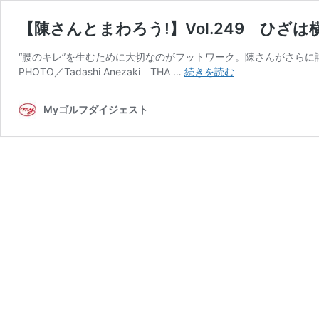
【陳さんとまわろう!】Vol.249 ひ
“腰のキレ”を生むために大切なのがフットワーク。陳さんがさらに詳しく解説して
【陳
PHOTO／Tadashi Anezaki THA …
続きを読む
さ
ん
Myゴルフダイジェスト
と
ま
わ
ろ
う!】
Vol.249
ひ
ざ
は
横
に
動
か
す