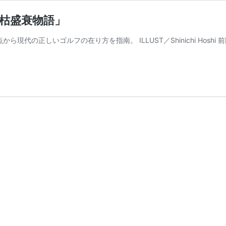
栄枯盛衰物語」
代の正しいゴルフの在り方を指南。 ILLUST／Shinichi Hosh