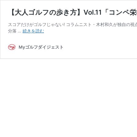
【大人ゴルフの歩き方】Vol.11「コンペ
スコアだけがゴルフじゃない! コラムニスト・木村和久が独自の視点から現
【大
分落 …
続きを読む
人
ゴ
Myゴルフダイジェスト
ル
フ
の
歩
き
方】
Vol.11「コ
ン
ペ
栄
枯
盛
衰
物