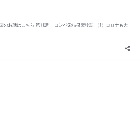
i 前回のお話はこちら 第11講 コンペ栄枯盛衰物語 （1）コロナも大