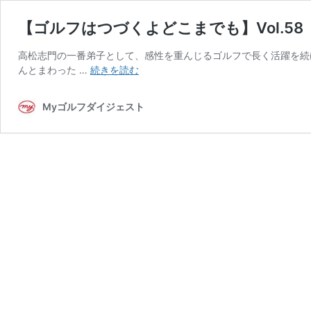
【ゴルフはつづくよどこまでも】Vol.5
高松志門の一番弟子として、感性を重んじるゴルフで長く活躍を続ける奥田
【ゴ
んとまわった …
続きを読む
ル
フ
Myゴルフダイジェスト
は
つ
づ
く
よ
ど
こ
ま
で
も】
Vol.58「宮
本
慎
也