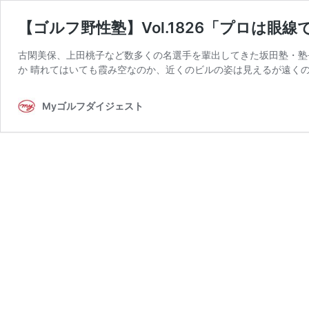
【ゴルフ野性塾】Vol.1826「プロは眼
古閑美保、上田桃子など数多くの名選手を輩出してきた坂田塾・塾
か 晴れてはいても霞み空なのか、近くのビルの姿は見えるが遠くの
Myゴルフダイジェスト