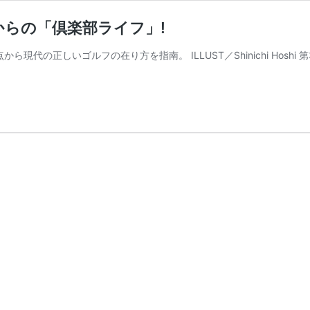
からの「倶楽部ライフ」!
現代の正しいゴルフの在り方を指南。 ILLUST／Shinichi Hosh