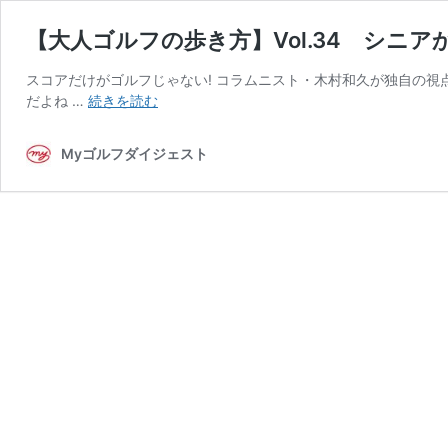
【大人ゴルフの歩き方】Vol.34 シニア
スコアだけがゴルフじゃない! コラムニスト・木村和久が独自の視点から
【大
だよね …
続きを読む
人
ゴ
Myゴルフダイジェスト
ル
フ
の
歩
き
方】
Vol.34
シ
ニ
ア
か
ら
の
「倶