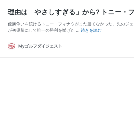
理由は「やさしすぎる」から? トニー・
優勝争いを続けるトニー・フィナウがまた勝てなかった。先のジェ
理
が初優勝にして唯一の勝利を挙げた …
続きを読む
由
は
Myゴルフダイジェスト
「や
さ
し
す
ぎ
る」
か
ら?
ト
ニ
ー・
フ
ィ
ナ