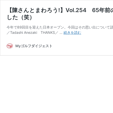
【陳さんとまわろう!】Vol.254 6
した（笑）
今年で89回目を迎えた日本オープン。今回はその思い出について語ってもらった。 
【陳
／Tadashi Anezaki THANKS／ …
続きを読む
さ
ん
Myゴルフダイジェスト
と
ま
わ
ろ
う!】
Vol.254
65
年
前
の
日
本
オ