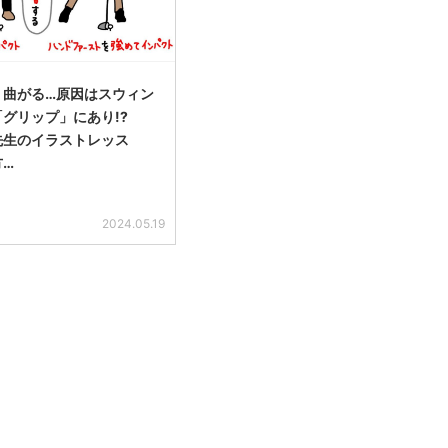
、曲がる…原因はスウィン
グリップ」にあり!?
先生のイラストレッス
方…
2024.05.19