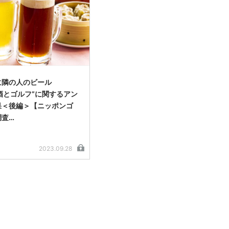
に隣の人のビール
酒とゴルフ”に関するアン
果＜後編＞【ニッポンゴ
調査…
2023.09.28