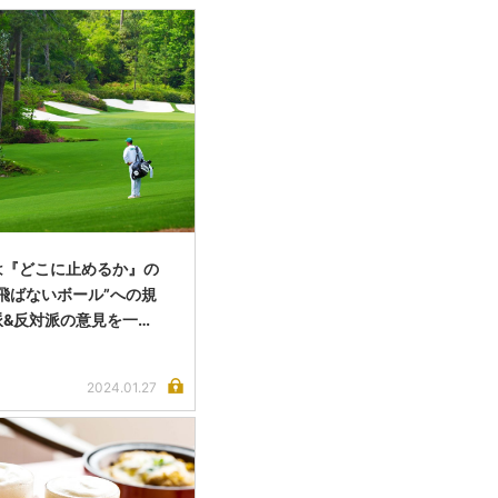
は『どこに止めるか』の
飛ばないボール”への規
派&反対派の意見を一…
2024.01.27