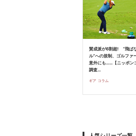
賛成派が6割超! “飛ば
ル”への規制、ゴルファ
意外にも……【ニッポン
調査…
ギア
コラム
人気シリーズ一覧