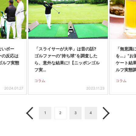
ないボー
「スライサーが大半」は昔の話?
「無意識
ーの反応は
ゴルファーの“持ち球”を調査した
を…」“お
ゴルフ実態
ら、意外な結果に!【ニッポンゴル
ケート結
フ実…
ルフ実態
コラム
コラム
2024.01.27
2023.11.23
1
2
3
4