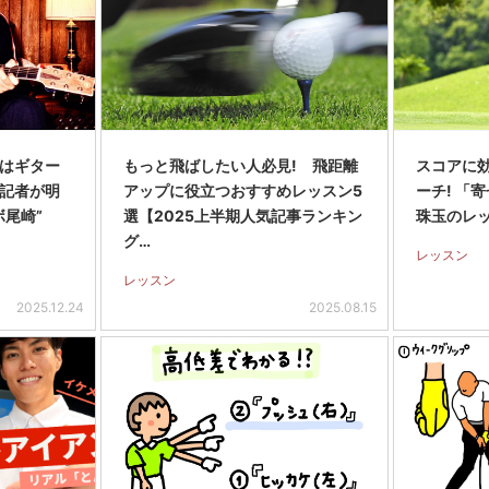
はギター
もっと飛ばしたい人必見! 飛距離
スコアに
記者が明
アップに役立つおすすめレッスン5
ーチ! 「
ボ尾崎”
選【2025上半期人気記事ランキン
珠玉のレ
グ…
レッスン
レッスン
2025.12.24
2025.08.15