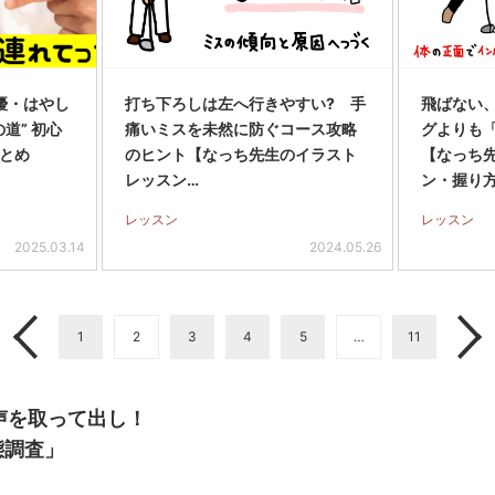
優・はやし
打ち下ろしは左へ行きやすい? 手
飛ばない
道” 初心
痛いミスを未然に防ぐコース攻略
グよりも「
とめ
のヒント【なっち先生のイラスト
【なっち
レッスン…
ン・握り
レッスン
レッスン
2025.03.14
2024.05.26
1
2
3
4
5
…
11
声を取って出し！
態調査」