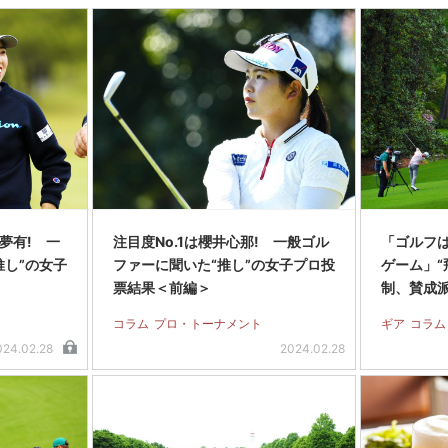
夢有! 一
注目度No.1は櫻井心那! 一般ゴル
「ゴルフ
推し”の女子
ファーに聞いた“推し”の女子プロ投
ゲーム」“
票結果＜前編＞
制、賛成
コラム
プロ・トーナメント
ギア
コラム
024.02.28
2024.02.28