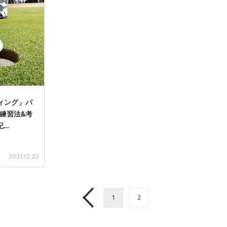
ィング」パ
練習法&考
記…
2021.12.20
1
2