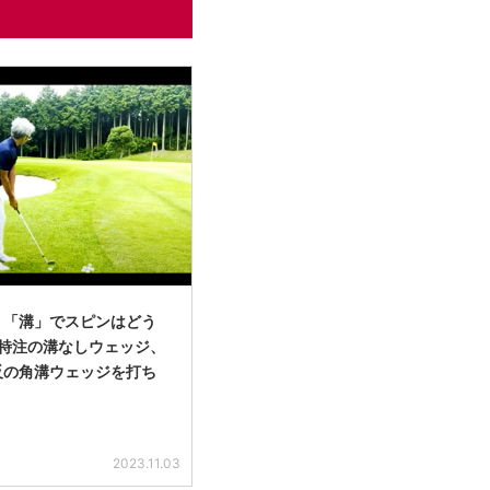
】「溝」でスピンはどう
 特注の溝なしウェッジ、
反の角溝ウェッジを打ち
2023.11.03