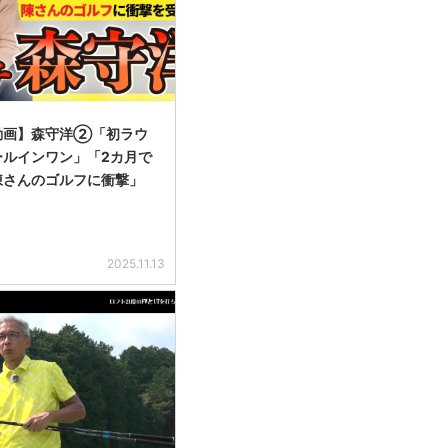
動画】森守洋②「初ラウ
ールインワン」「2カ月で
陳さんのゴルフに衝撃」
2025.11.13