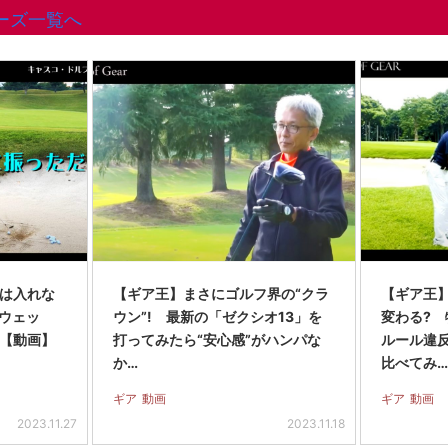
ーズ一覧へ
は入れな
【ギア王】まさにゴルフ界の“クラ
【ギア王
けウェッ
ウン”! 最新の「ゼクシオ13」を
変わる?
!【動画】
打ってみたら“安心感”がハンパな
ルール違
か…
比べてみ…
ギア
動画
ギア
動画
2023.11.27
2023.11.18