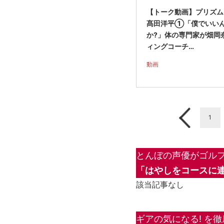
【トーク動画】プリズム
髙田洋平①「僕でいい
か?」体の専門家が畑岡
ィングコーチ…
動画
1
とんぼの声優がゴルフ
「はやしをコースに連
該当記事なし
ギアの気になる! を徹