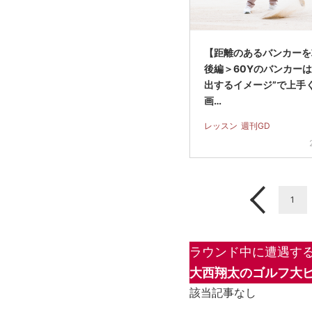
【距離のあるバンカーを
後編＞60Yのバンカーは
出するイメージ”で上手
画…
レッスン
週刊GD
1
ラウンド中に遭遇する
大西翔太のゴルフ大
該当記事なし