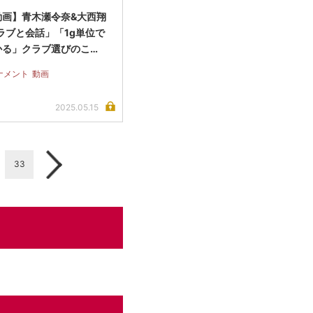
動画】青木瀬令奈&大西翔
ラブと会話」「1g単位で
かる」クラブ選びのこ…
ナメント
動画
2025.05.15
33