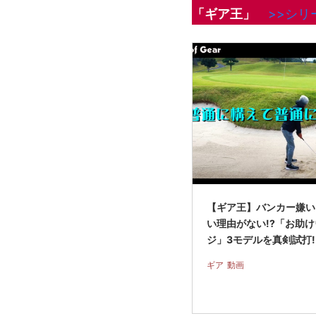
「ギア王」
>>シリ
【ギア王】バンカー嫌い
い理由がない!?「お助
ジ」3モデルを真剣試打
ギア
動画