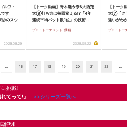
ゴルフ・
【トーク動画】青木瀬令奈&大西翔
【トーク
んです
太⑧打ち方は毎回変える!?「4年
太⑦「ク
奈紗のスウ
連続平均パット数1位」の技術…
違いがわ
プロ・トーナメント
動画
プロ・トー
2025.05.29
2025.05.22
…
16
17
18
19
20
21
22
…
に挑戦!
れてって!」
>>シリーズ一覧へ
底解明!