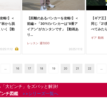
攻略!】＜
【距離のあるバンカーを攻略!】＜
【ギア王
“林から脱
前編＞「30Yのバンカーは“8番ア
同じ「21
くいく【動
イアン”がカンタンです」【動画あ
べてみた
り…
ギア
動画
レッスン
週刊GD
2025.11.12
2025.11.12
…
16
17
18
19
20
21
22
…
「大ピンチ」をズバッと解決!
ピンチ図鑑
>>シリーズ一覧へ