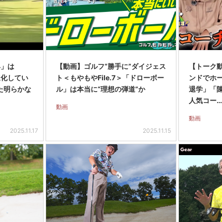
4」は
【動画】ゴルフ“勝手に”ダイジェス
【トーク
進化してい
ト＜もやもやFile.7＞「ドローボー
ンドでホ
た明らかな
ル」は本当に“理想の弾道”か
退学」「
人気コー…
動画
動画
2025.11.17
2025.11.15