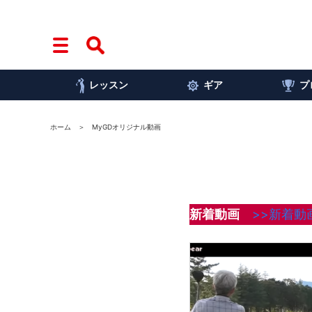
レッスン
ギア
プ
ホーム
MyGDオリジナル動画
新着動画
>>新着動