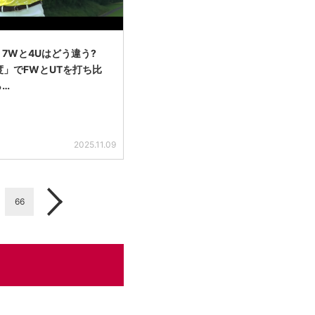
】7Wと4Uはどう違う?
度」でFWとUTを打ち比
ら…
2025.11.09
66