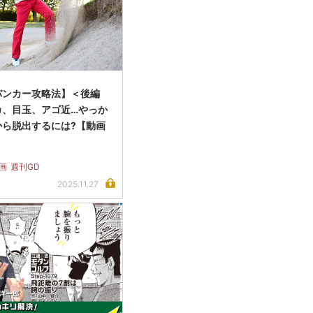
バンカー攻略法】＜後編
カ、目玉、アゴ近…やっか
から脱出するには?【動画
画
週刊GD
2025.11.27