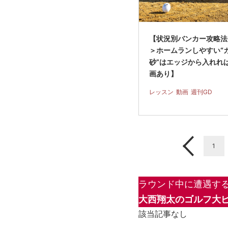
【状況別バンカー攻略法
＞ホームランしやすい“
砂”はエッジから入れれ
画あり】
レッスン
動画
週刊GD
1
ラウンド中に遭遇する
大西翔太のゴルフ大
該当記事なし