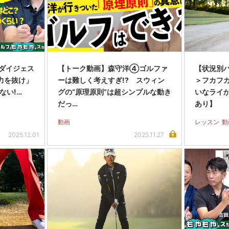
”ダイジェス
【トーク動画】森守洋④ゴルファ
【状況別
「力を抜け」
ーは難しく考えすぎ!? スウィン
＞フカフ
ない!…
グの“原理原則”は超シンプルな動き
いなライ
だっ…
あり】
動画
レッスン
動
2025.12.01
2025.11.27