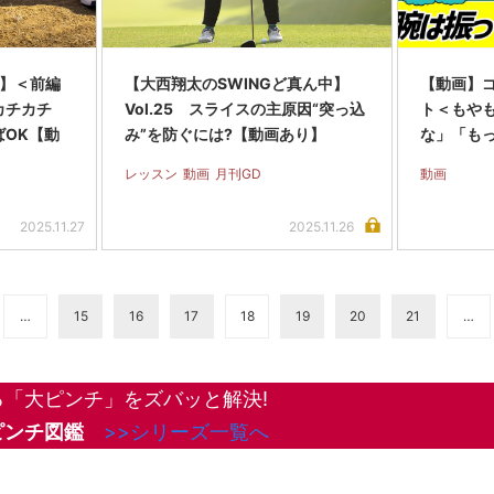
】＜前編
【大西翔太のSWINGど真ん中】
【動画】ゴ
カチカチ
Vol.25 スライスの主原因“突っ込
ト＜もやも
ばOK【動
み”を防ぐには?【動画あり】
な」「も
レッスン
動画
月刊GD
動画
2025.11.27
2025.11.26
…
15
16
17
18
19
20
21
…
「大ピンチ」をズバッと解決!
ピンチ図鑑
>>シリーズ一覧へ