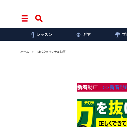
レッスン
ギア
プ
ホーム
MyGDオリジナル動画
新着動画
>>新着動