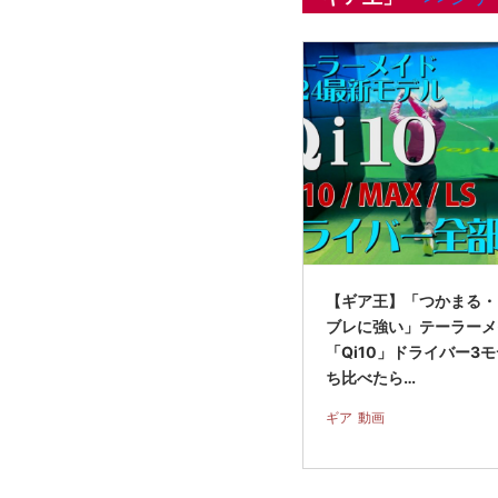
【ギア王】「つかまる・
ブレに強い」テーラーメ
「Qi10」ドライバー3
ち比べたら…
ギア
動画