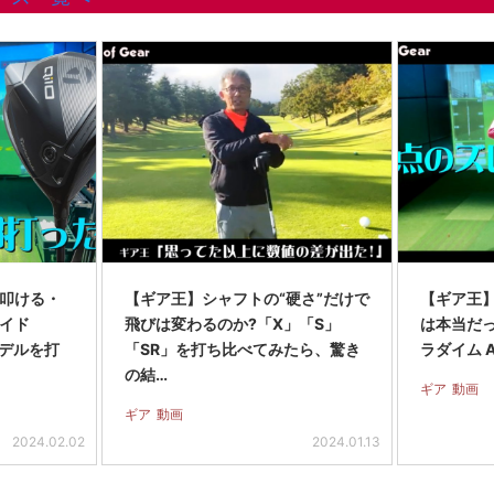
叩ける・
【ギア王】シャフトの“硬さ”だけで
【ギア王
イド
飛びは変わるのか?「X」「S」
は本当だっ
モデルを打
「SR」を打ち比べてみたら、驚き
ラダイム 
の結…
ギア
動画
ギア
動画
2024.02.02
2024.01.13