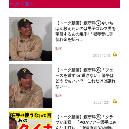
ーズ一覧へ
【トーク動画】森守洋⑦今いち
ばん教えたいのは男子ゴルフ界を
牽引するあの選手!「堀琴音に手
切れ金を払っ…
動画
2025.12.18
【トーク動画】森守洋⑥「フェ
ースを返す or 返さない」論争は
どうでもいい!? これだけは譲れ
ない一…
動画
2025.12.11
【トーク動画】森守洋⑤「クラ
ブが王様」「PGAツアー選手はみ
んな手打ち」“原理原則”の神髄に