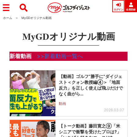
ログイン
会員登録
ホーム
MyGDオリジナル動画
MyGDオリジナル動画
新着動画
>>新着動画一覧へ
【動画】ゴルフ“勝手に”ダイジェ
スト＜クォン教授編④＞「地面
反力」を正しく使えば飛ぶだけで
なく曲がら…
動画
2026.03.07
【トーク動画】藤田寛之⑨「米
シニアで衝撃を受けたプロは?」