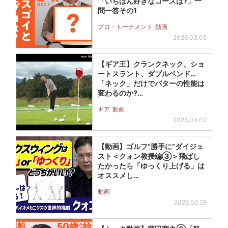
「いちばん好きなコースは?」一
問一答その1
プロ・トーナメント
動画
2026.03.05
【ギア王】クランクネック、ショ
ートスラント、ダブルベンド…
「ネック」だけでパターの性能は
変わるのか?…
ギア
動画
2026.03.02
【動画】ゴルフ“勝手に”ダイジェ
スト＜クォン教授編③＞飛ばし
たかったら「ゆっくり上げる」は
オススメし…
動画
2026.02.28