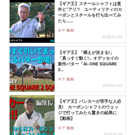
【ギア王】スチールシャフトは意
外と“アリ”! ユーティリティのカ
ーボンとスチールを打ち比べてみ
たら……
ギア
動画
2025.03.30
【ギア王】「構えが決まる!」
「真っすぐ動く!」オデッセイの
新作パター「Ai-ONE SQUARE
2…
ギア
動画
2025.03.02
【ギア王】バンカーが苦手な人必
見! カーボンシャフトのウェッ
ジで打ってみたら驚きの結果に
【動画】
ギア
動画
2025.01.26