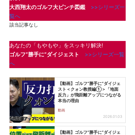
大西翔太のゴルフ大ピンチ図鑑
>>シリーズ一
覧へ
該当記事なし
あなたの「もやもや」をスッキリ解決!
ゴルフ“勝手に”ダイジェスト
>>シリーズ一覧
へ
【動画】ゴルフ“勝手に”ダイジェ
スト＜クォン教授編①＞「地面
反力」が飛距離アップにつながる
本当の理由
動画
2026.01.03
【動画】ゴルフ“勝手に”ダイジェ