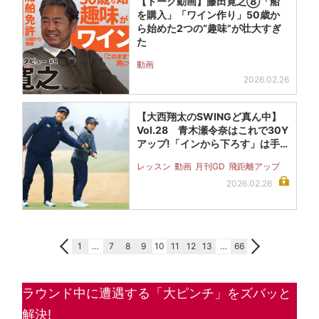
【トーク動画】藤田寛之⑧「船
を購入」「ワイン作り」50歳か
ら始めた2つの“趣味”が壮大すぎ
た
動画
2026.02.26
【大西翔太のSWINGど真ん中】
Vol.28 青木瀬令奈はこれで30Y
アップ!「インから下ろす」は手…
レッスン
動画
月刊GD
飛距離アップ
2026.02.26
1
…
7
8
9
10
11
12
13
…
66
ラウンド中に遭遇する「大ピンチ」をズバッと
解決!