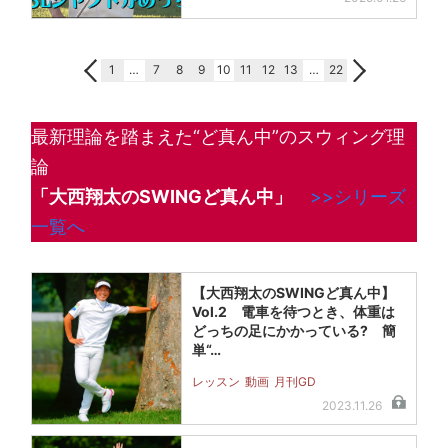
1
…
7
8
9
10
11
12
13
…
22
最新理論を踏まえた“ど真ん中”のスウィング理
論
「大西翔太のSWINGど真ん中」
>>シリーズ
一覧へ
【大西翔太のSWINGど真ん中】
Vol.2 電車を待つとき、体重は
どっちの足にかかっている? 簡
単“…
レッスン
動画
月刊GD
2023.11.26