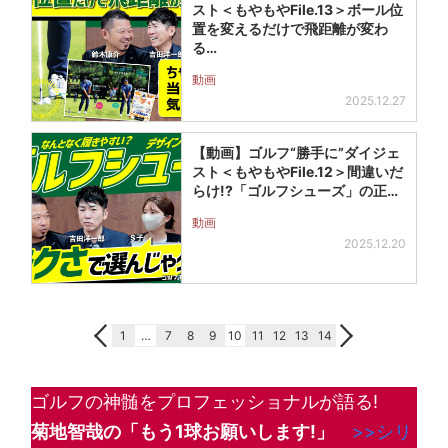
スト＜もやもやFile.13＞ボール位
置を変えるだけで飛距離が変わ
る…
動画
2025.12.27
【動画】ゴルフ“勝手に”ダイジェ
スト＜もやもやFile.12＞間違いだ
らけ!?「ゴルフシューズ」の正…
動画
2025.12.20
1
…
7
8
9
10
11
12
13
14
ゴルフの神髄をプロフェッショナルが語る!
菊地智哉の「もう1球お願いします!
」
>>シリ