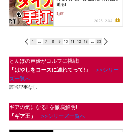
迫る!
動画
2025.12.04
1
…
7
8
9
10
11
12
13
…
33
とんぼの声優がゴルフに挑戦!
「はやしをコースに連れてって!」
>>シリー
ズ一覧へ
該当記事なし
ギアの気になる! を徹底解明!
「ギア王」
>>シリーズ一覧へ