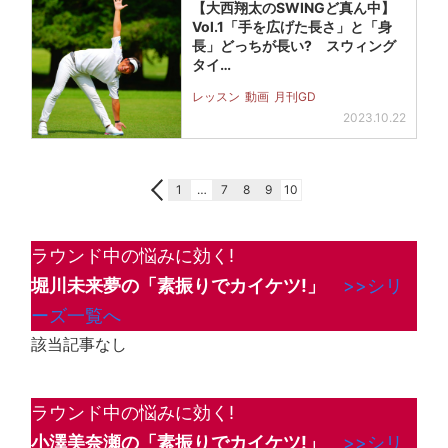
【大西翔太のSWINGど真ん中】
Vol.1「手を広げた長さ」と「身
長」どっちが長い? スウィング
タイ…
レッスン
動画
月刊GD
2023.10.22
1
…
7
8
9
10
ラウンド中の悩みに効く!
堀川未来夢の「素振りでカイケツ!」
>>シリ
ーズ一覧へ
該当記事なし
ラウンド中の悩みに効く!
小澤美奈瀬の「素振りでカイケツ!」
>>シリ