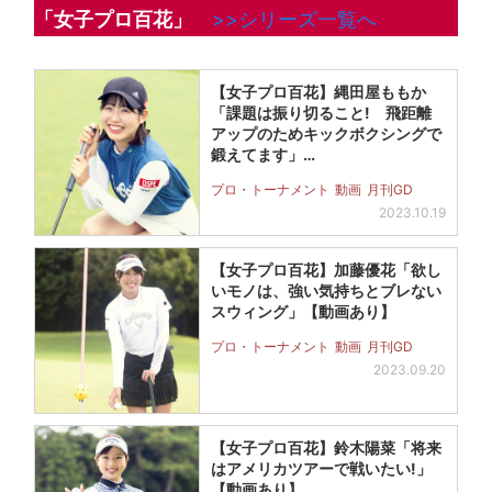
「女子プロ百花」
>>シリーズ一覧へ
【女子プロ百花】縄田屋ももか
「課題は振り切ること! 飛距離
アップのためキックボクシングで
鍛えてます」…
プロ・トーナメント
動画
月刊GD
2023.10.19
【女子プロ百花】加藤優花「欲し
いモノは、強い気持ちとブレない
スウィング」【動画あり】
プロ・トーナメント
動画
月刊GD
2023.09.20
【女子プロ百花】鈴木陽菜「将来
はアメリカツアーで戦いたい!」
【動画あり】