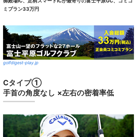
御殿場IC、足柄スマートICが最寄りの富士平原GC、コミコ
ミプラン33万円
golfdigest-play.jp
Cタイプ①
手首の角度
なし
×
左右の密着率
低