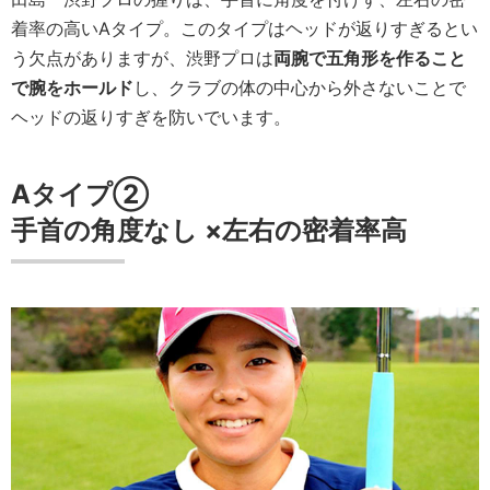
着率の高いAタイプ。このタイプはヘッドが返りすぎるとい
う欠点がありますが、渋野プロは
両腕で五角形を作ること
で腕をホールド
し、クラブの体の中心から外さないことで
ヘッドの返りすぎを防いでいます。
Aタイプ②
手首の角度
なし
×
左右の密着率
高