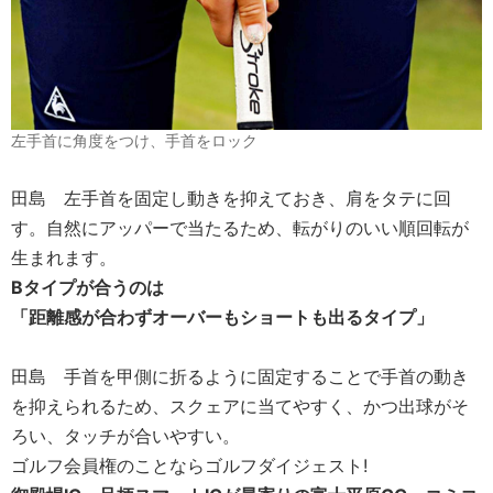
左手首に角度をつけ、手首をロック
田島
左手首を固定し動きを抑えておき、肩をタテに回
す。自然にアッパーで当たるため、転がりのいい順回転が
生まれます。
Bタイプ
が合うのは
「距離感が合わずオーバーもショートも出るタイプ」
田島
手首を甲側に折るように固定することで手首の動き
を抑えられるため、スクェアに当てやすく、かつ出球がそ
ろい、タッチが合いやすい。
ゴルフ会員権のことならゴルフダイジェスト!