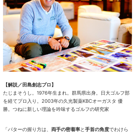
【解説／田島創志プロ】
たじまそうし。1976年生まれ。群馬県出身。日大ゴルフ部
を経てプロ入り。2003年の久光製薬KBCオーガスタ 優
勝。つねに新しい理論を吟味するゴルフの研究家
「パターの握り方は、
両手の密着率
と
手首の角度
でわけら