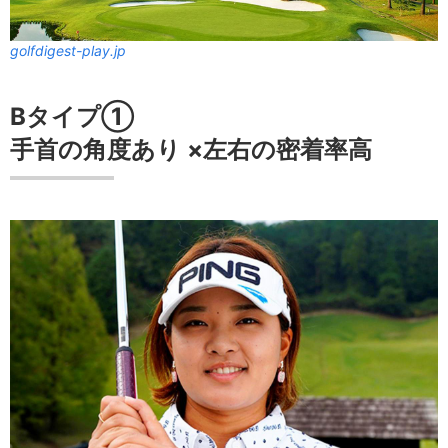
golfdigest-play.jp
Bタイプ①
手首の角度
あり
×
左右の密着率
高