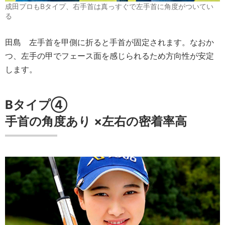
成田プロもBタイプ、右手首は真っすぐで左手首に角度がついてい
る
田島
左手首を甲側に折ると手首が固定されます。なおか
つ、左手の甲でフェース面を感じられるため方向性が安定
します。
Bタイプ④
手首の角度
あり
×
左右の密着率
高