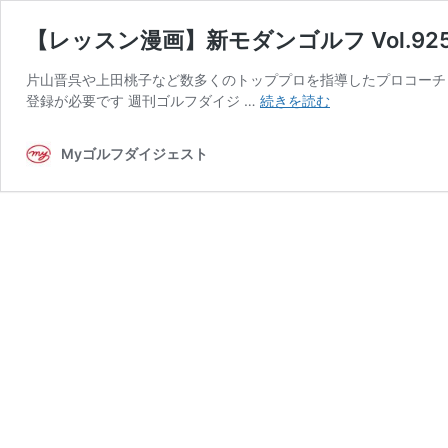
【レッスン漫画】新モダンゴルフ Vol.9
片山晋呉や上田桃子など数多くのトッププロを指導したプロコーチ
【レ
登録が必要です 週刊ゴルフダイジ …
続きを読む
ッ
ス
Myゴルフダイジェスト
ン
漫
画】
新
モ
ダ
ン
ゴ
ル
フ
Vol.925「受
け
る
が