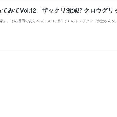
みてVol.12「ザックリ激減!? クロウグ
家」。その長男でありベストスコア59（!）のトップアマ・慎堂さんが