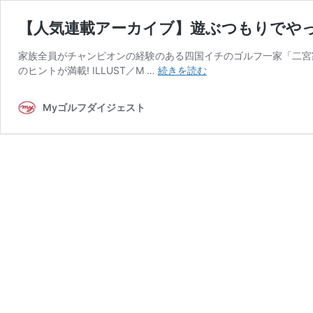
【人気連載アーカイブ】遊ぶつもりでやって
家族全員がチャンピオンの経験のある四国イチのゴルフ一家「二宮
【人
のヒントが満載! ILLUST／M …
続きを読む
気
連
Myゴルフダイジェスト
載
ア
ー
カ
イ
ブ】
遊
ぶ
つ
も
り
で
や
っ