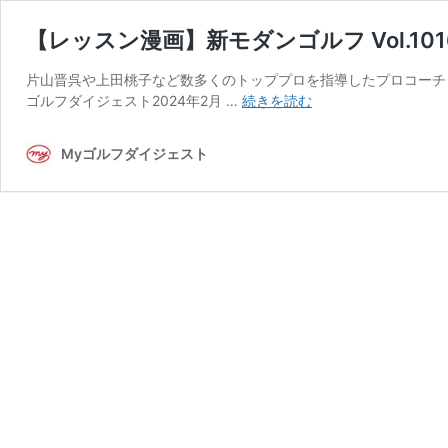
【レッスン漫画】新モダンゴルフ Vol.1
片山晋呉や上田桃子など数多くのトッププロを指導したプロコーチ
【レ
ゴルフダイジェスト2024年2月 …
続きを読む
ッ
ス
Myゴルフダイジェスト
ン
漫
画】
新
モ
ダ
ン
ゴ
ル
フ
Vol.1016「球
が
ね
じ