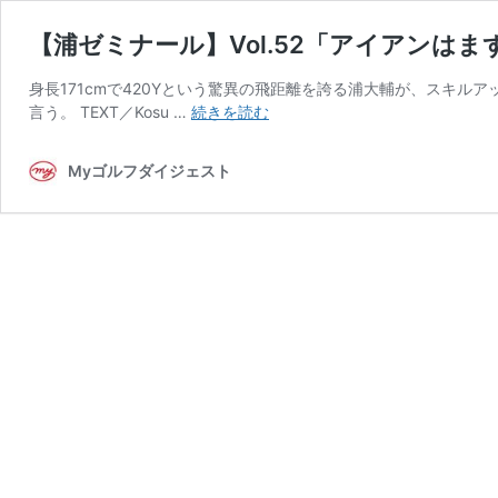
【浦ゼミナール】Vol.52「アイアン
身長171cmで420Yという驚異の飛距離を誇る浦大輔が、スキ
【浦
言う。 TEXT／Kosu …
続きを読む
ゼ
ミ
Myゴルフダイジェスト
ナ
ー
ル】
Vol.52「ア
イ
ア
ン
は
ま
ず
ラ
イ
角、
次